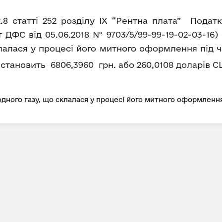
2.8 статті 252 розділу IX “Рентна плата” Пода
ДФС від 05.06.2018 № 9703/5/99-99-19-02-03-16
лалася у процесі його митного оформлення під ч
ка становить 6806,3960 грн. або 260,0108 доларів С
дного газу, що склалася у процесі його митного оформлення