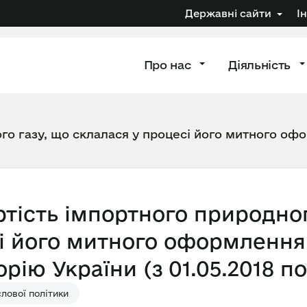
Державні сайти
І
Про нас
Діяльність
го газу, що склалася у процесі його митного офо
тість імпортного природног
і його митного оформлення 
рію України (з 01.05.2018 по.
лової політики