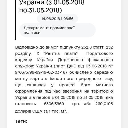
України (з 01.05.2018
по.31.05.2018)
14.06.2018 | 08:56
Департамент промислової
політики
Відповідно до вимог підпункту 252.8 статті 252
розділу IX “Рентна плата” Податкового
кодексу України Державною фіскальною
службою України (лист ДФС від 05.06.2018 №
9703/5/99-99-19-02-03-16) обчислено середню
митну вартість імпортного природного газу,
що склалася у процесі його митного
оформлення під час ввезення на територію
України в період з 01.05.2018 по 31.05.2018, яка
становить 6806,3960 грн. або 260,0108
3
доларів США за 1 тис. м
.
Теги: