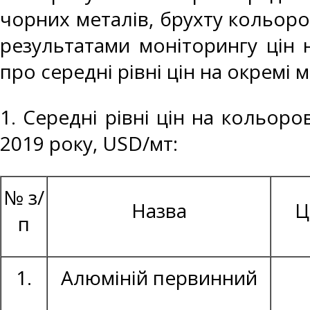
чорних металів, брухту кольоро
результатами моніторингу цін 
про середні рівні цін на окремі 
1. Середні рівні цін на кольоро
2019 року, USD/мт:
№ з/
Назва
Ц
п
1.
Алюміній первинний