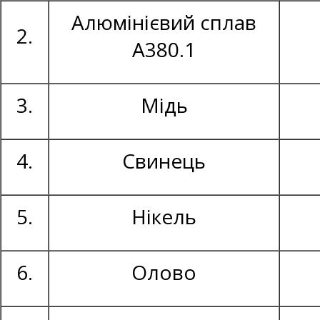
Алюмінієвий сплав
2.
А380.1
3.
Мідь
4.
Свинець
5.
Нікель
6.
Олово