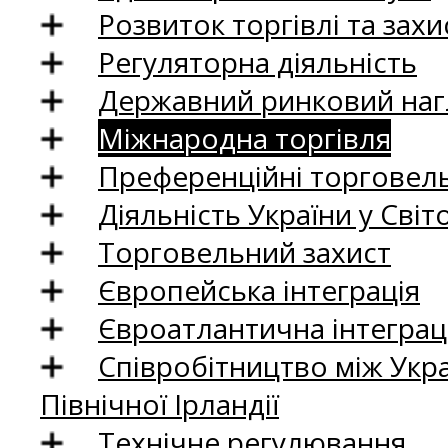
Розвиток торгівлі та зах
Регуляторна діяльність
Державний ринковий нагл
Міжнародна торгівля
Преференційні торговель
Діяльність України у Світо
Торговельний захист
Європейська інтеграція
Євроатлантична інтеграц
Співробітництво між Укр
Північної Ірландії
Технічне регулювання