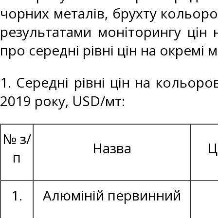
чорних металів, брухту кольоро
результатами моніторингу цін 
про середні рівні цін на окремі 
1. Середні рівні цін на кольоро
2019 року, USD/мт:
№ з/
Назва
Ц
п
1.
Алюміній первинний