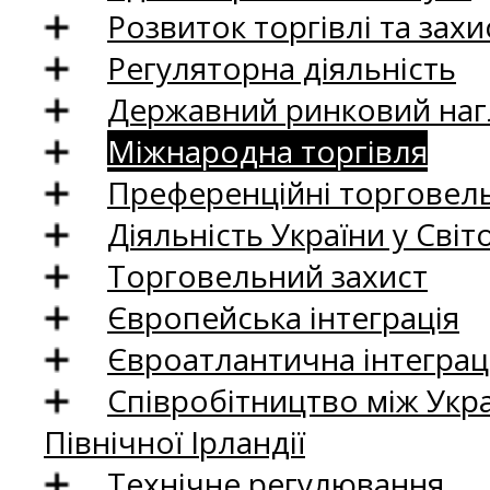
Розвиток торгівлі та зах
Регуляторна діяльність
Державний ринковий нагл
Міжнародна торгівля
Преференційні торговель
Діяльність України у Світо
Торговельний захист
Європейська інтеграція
Євроатлантична інтеграц
Співробітництво між Укр
Північної Ірландії
Технічне регулювання