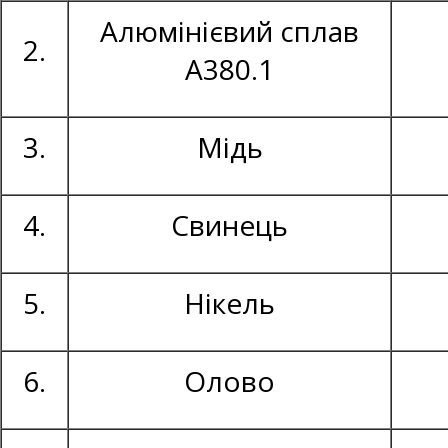
Алюмінієвий сплав
2.
А380.1
3.
Мідь
4.
Свинець
5.
Нікель
6.
Олово