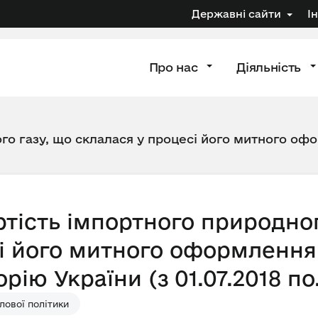
Державні сайти
І
Про нас
Діяльність
го газу, що склалася у процесі його митного офо
тість імпортного природног
і його митного оформлення 
ію України (з 01.07.2018 по.
ової політики