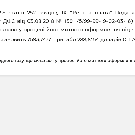
2.8 статті 252 розділу IX “Рентна плата” Пода
ДФС від 03.08.2018 № 13911/5/99-99-19-02-03-16
лалася у процесі його митного оформлення під ч
а становить 7593,7477 грн. або 288,8154 доларів США
дного газу, що склалася у процесі його митного оформлення