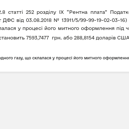
2.8 статті 252 розділу IX “Рентна плата” Пода
ДФС від 03.08.2018 № 13911/5/99-99-19-02-03-16
лалася у процесі його митного оформлення під ч
а становить 7593,7477 грн. або 288,8154 доларів США
дного газу, що склалася у процесі його митного оформлення