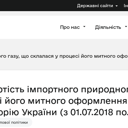
Державні сайти
І
Про нас
Діяльність
го газу, що склалася у процесі його митного офо
тість імпортного природног
і його митного оформлення 
ію України (з 01.07.2018 по.
ової політики