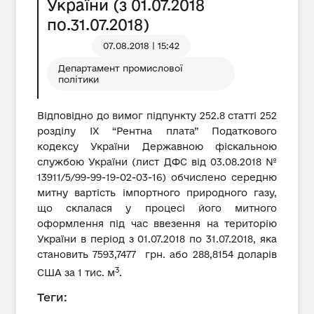
України (з 01.07.2018
по.31.07.2018)
07.08.2018 | 15:42
Департамент промислової
політики
Відповідно до вимог підпункту 252.8 статті 252
розділу IX “Рентна плата” Податкового
кодексу України Державною фіскальною
службою України (лист ДФС від 03.08.2018 №
13911/5/99-99-19-02-03-16) обчислено середню
митну вартість імпортного природного газу,
що склалася у процесі його митного
оформлення під час ввезення на територію
України в період з 01.07.2018 по 31.07.2018, яка
становить 7593,7477 грн. або 288,8154 доларів
3
США за 1 тис. м
.
Теги: