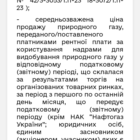
№ 42/3-3053/1.11-23
18-3072/1.11-
23
);
- середньозважена ціна
продажу природного газу,
переданого/поставленого
платниками рентної плати за
користування надрами для
видобування природного газу у
відповідному податковому
(звітному) періоді, що склалася
за результатами торгів на
організованих товарних ринках,
за період з першого по останній
день місяця, що передує
податковому (звітному)
періоду (крім НАК “Нафтогаз
України”; юридичних осіб,
єдиним засновником
(акціонером, учасником) яких є