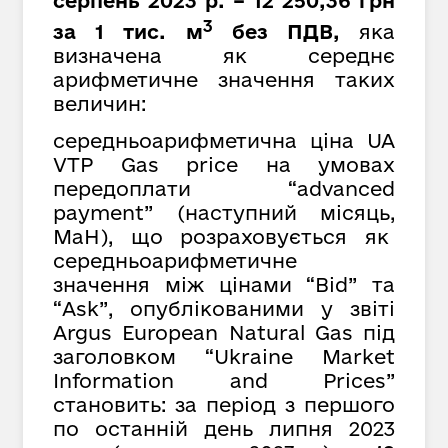
серпень 2023 р. – 12 250,36 грн
3
за 1 тис. м
без ПДВ,
яка
визначена як середнє
арифметичне значення таких
величин:
середньоарифметична ціна UA
VTP Gas price на умовах
передоплати “advanced
payment” (наступний місяць,
MaH), що розраховується як
cередньоарифметичне
значення між цінами “Bid” та
“Ask”, опублікованими у звіті
Argus European Natural Gas під
заголовком “Ukraine Market
Information and Prices”
становить: за період з першого
по останній день липня 2023