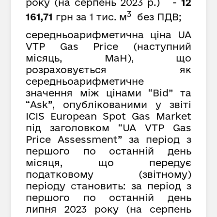
року (на серпень 2023 р.) -
12
3
161,71
грн за 1 тис. м
без ПДВ;
середньоарифметична ціна UA
VTP Gas Price (наступний
місяць, MaH), що
розраховується як
середньоарифметичне
значення між цінами “Bid” та
“Ask”, опублікованими у звіті
ICIS European Spot Gas Market
під заголовком “UA VTP Gas
Price Assessment” за період з
першого по останній день
місяця, що передує
податковому (звітному)
періоду
с
тановить: за період з
першого по останній день
липня 2023 року (на серпень