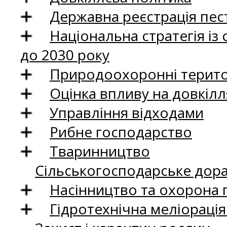
Державна реєстрація пест
Національна стратегія із
до 2030 року
Природоохоронні територ
Оцінка впливу на довкілл
Управління відходами
Рибне господарство
Тваринництво
Сільськогосподарське дор
Насінництво та охорона 
Гідротехнічна меліораці