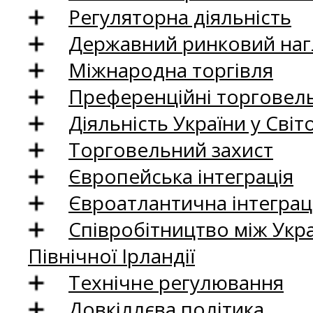
Регуляторна діяльність
Державний ринковий нагл
Міжнародна торгівля
Преференційні торговель
Діяльність України у Світо
Торговельний захист
Європейська інтеграція
Євроатлантична інтеграц
Співробітництво між Укр
Північної Ірландії
Технічне регулювання
Довкіллєва політика