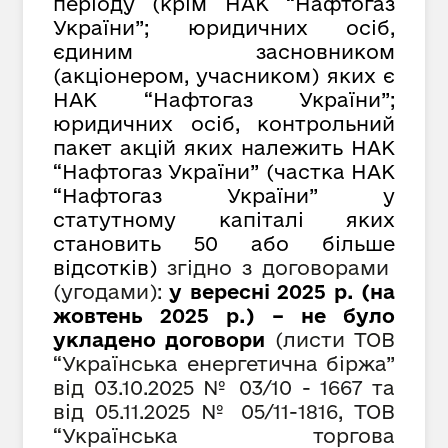
періоду (крім НАК “Нафтогаз
України”; юридичних осіб,
єдиним засновником
(акціонером, учасником) яких є
НАК “Нафтогаз України”;
юридичних осіб, контрольний
пакет акцій яких належить НАК
“Нафтогаз України” (частка НАК
“Нафтогаз України” у
статутному капіталі яких
становить 50 або більше
відсотків)
згідно з договорами
(угодами):
у
вересн
і 2025 р. (на
жовтень 2025 р.) – не було
укладено договори
(листи ТОВ
“Українська енергетична біржа”
від 03.10.2025 №
03/10 - 1667
та
від 05.11.2025 №
05/11-1816
, ТОВ
“Українська торгова