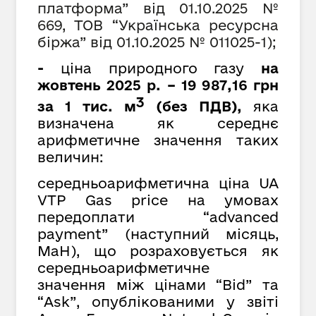
платформа” від 01.10.2025 №
669,
ТОВ “Українська ресурсна
біржа” від 01.10.2025 № 011025-1);
-
ціна природного газу
на
жовтень
2025 р. –
19
987
,
16
грн
3
за 1 тис. м
(без ПДВ),
яка
визначена як середнє
арифметичне значення таких
величин:
середньоарифметична ціна UA
VTP Gas price на умовах
передоплати “advanced
payment” (наступний місяць,
MaH), що розраховується як
cередньоарифметичне
значення між цінами “Bid” та
“Ask”, опублікованими у звіті