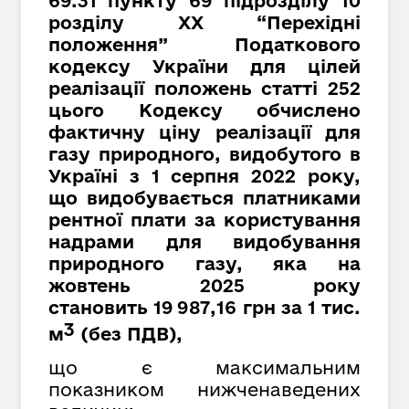
69.31 пункту 69 підрозділу 10
розділу XX “Перехідні
положення” Податкового
кодексу України для цілей
реалізації положень статті 252
цього Кодексу обчислено
фактичну ціну реалізації для
газу природного, видобутого в
Україні з 1 серпня 2022 року,
що видобувається платниками
рентної плати за користування
надрами для видобування
природного газу, яка на
жовтень
2025 року
становить
19
987
,
16
грн за 1 тис.
3
м
(без ПДВ),
що є максимальним
показником нижченаведених