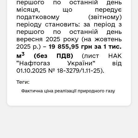
першого по останній день
місяця, що передує
податковому (звітному)
періоду
с
тановить: за період з
першого по останній день
вересня 2025 року (на жовтень
2025 р.) –
19 855,95
грн
за 1 тис.
3
м
(без ПДВ)
(лист НАК
“Нафтогаз України” від
01.10.2025 №
18-3279/1.11-25
).
Теги:
Фактична ціна реалізації природного газу