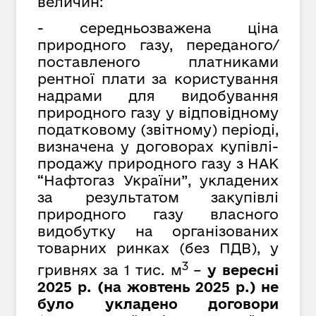
величин:
- середньозважена ціна
природного газу, переданого/
поставленого платниками
рентної плати за користування
надрами для видобування
природного газу у відповідному
податковому (звітному) періоді,
визначена у договорах купівлі-
продажу природного газу з НАК
“Нафтогаз України”,
укладених
за результатом закупівлі
природного газу власного
видобутку на організованих
товарних ринках
(
без ПДВ
)
, у
3
гривнях за
1 тис. м
–
у
вересн
і
2025 р. (на
жовтень
2025 р.) не
було укладено договори