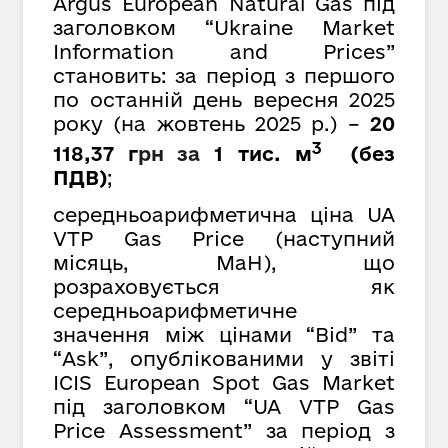
Argus European Natural Gas під
заголовком “Ukraine Market
Information and Prices”
становить: за період з першого
по останній день вересня 2025
року (на жовтень 2025 р.) –
20
3
118,37 г
рн
за
1 тис. м
(без
ПДВ)
;
середньоарифметична ціна UA
VTP Gas Price (наступний
місяць, MaH), що
розраховується як
середньоарифметичне
значення між цінами “Bid” та
“Ask”, опублікованими у звіті
ICIS European Spot Gas Market
під заголовком “UA VTP Gas
Price Assessment” за період з