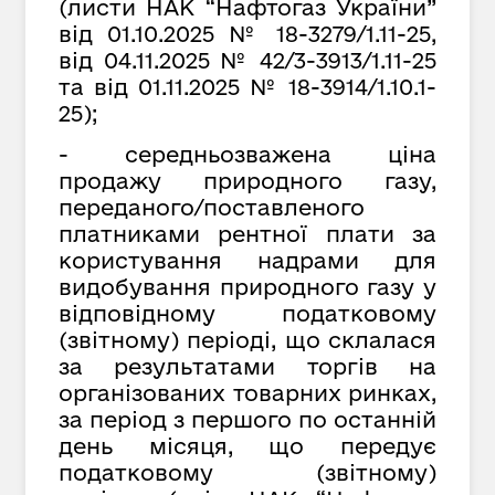
(листи НАК “Нафтогаз України”
від 01.10.2025 №
18-3279/1.11-25
,
від 04.11.2025 №
42/3-3913/1.11-25
та від 01.11.2025 №
18-3914/1.10.1-
25
);
- середньозважена ціна
продажу природного газу,
переданого/поставленого
платниками рентної плати за
користування надрами для
видобування природного газу у
відповідному податковому
(звітному) періоді, що склалася
за результатами торгів на
організованих товарних ринках,
за період з першого по останній
день місяця, що передує
податковому (звітному)