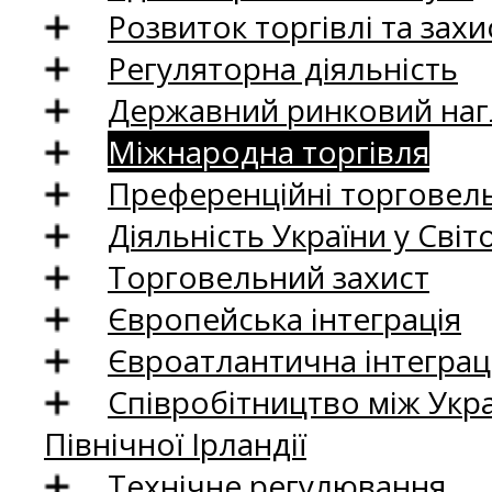
Розвиток торгівлі та зах
Регуляторна діяльність
Державний ринковий нагл
Міжнародна торгівля
Преференційні торговель
Діяльність України у Світо
Торговельний захист
Європейська інтеграція
Євроатлантична інтеграц
Співробітництво між Укр
Північної Ірландії
Технічне регулювання