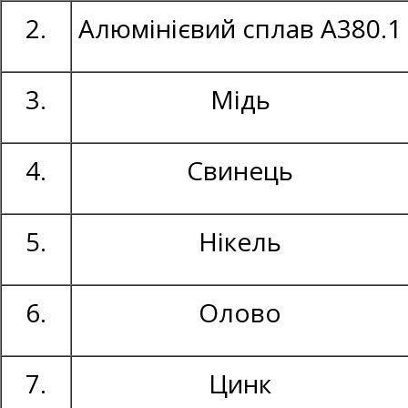
2.
Алюмінієвий сплав А380.1
3.
Мідь
4.
Свинець
5.
Нікель
6.
Олово
7.
Цинк