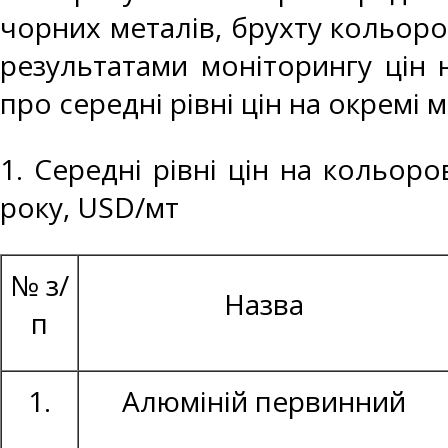
чорних металів, брухту кольоро
результатами моніторингу цін 
про середні рівні цін на окремі 
1. Середні рівні цін на кольор
року, USD/мт
№ з/
Назва
п
1.
Алюміній первинний