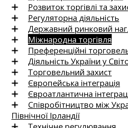
Розвиток торгівлі та зах
Регуляторна діяльність
Державний ринковий нагл
Міжнародна торгівля
Преференційні торговель
Діяльність України у Світо
Торговельний захист
Європейська інтеграція
Євроатлантична інтеграц
Співробітництво між Укр
Північної Ірландії
Технічне регулювання