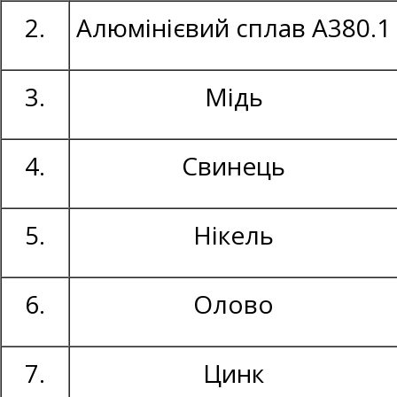
2.
Алюмінієвий сплав А380.1
3.
Мідь
4.
Свинець
5.
Нікель
6.
Олово
7.
Цинк