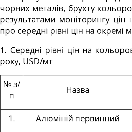
чорних металів, брухту кольоро
результатами моніторингу цін 
про середні рівні цін на окремі 
1. Середні рівні цін на кольор
року, USD/мт
№ з/
Назва
п
1.
Алюміній первинний