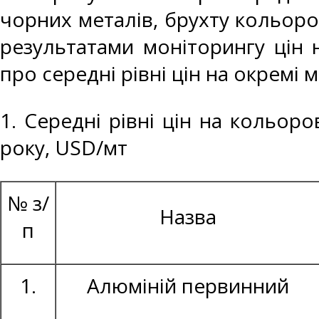
чорних металів, брухту кольоро
результатами моніторингу цін 
про середні рівні цін на окремі 
1. Середні рівні цін на кольор
року, USD/мт
№ з/
Назва
п
1.
Алюміній первинний