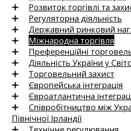
Розвиток торгівлі та зах
Регуляторна діяльність
Державний ринковий нагл
Міжнародна торгівля
Преференційні торговель
Діяльність України у Світо
Торговельний захист
Європейська інтеграція
Євроатлантична інтеграц
Співробітництво між Укр
Північної Ірландії
Технічне регулювання