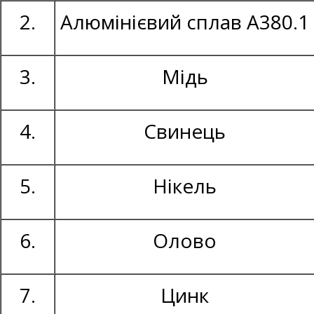
2.
Алюмінієвий сплав А380.1
3.
Мідь
4.
Свинець
5.
Нікель
6.
Олово
7.
Цинк