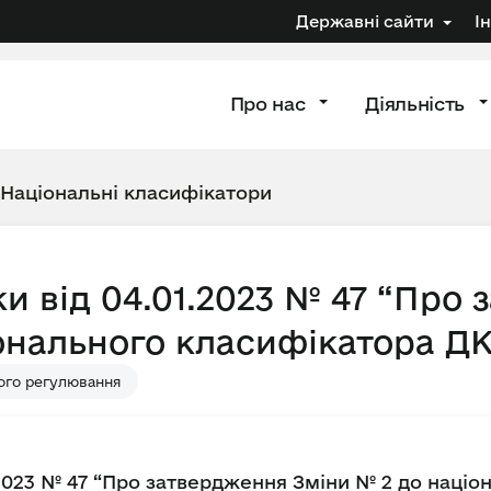
Державні сайти
І
Про нас
Діяльність
Національні класифікатори
и від 04.01.2023 № 47 “Про
онального класифікатора ДК
ого регулювання
.2023 № 47 “Про затвердження Зміни № 2 до націо