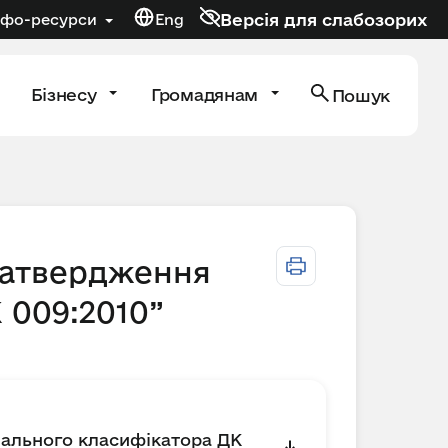
Версія для слабозорих
нфо-ресурси
Eng
Бізнесу
Громадянам
Пошук
 затвердження
 009:2010”
нального класифікатора ДК