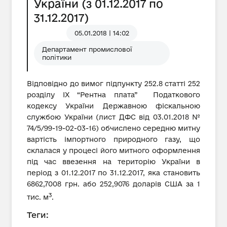
України (з 01.12.2017 по
31.12.2017)
05.01.2018 | 14:02
Департамент промислової
політики
Відповідно до вимог підпункту 252.8 статті 252
розділу IX “Рентна плата” Податкового
кодексу України Державною фіскальною
службою України (лист ДФС від 03.01.2018 №
74/5/99-19-02-03-16) обчислено середню митну
вартість імпортного природного газу, що
склалася у процесі його митного оформлення
під час ввезення на територію України в
період з 01.12.2017 по 31.12.2017, яка становить
6862,7008 грн. або 252,9076 доларів США за 1
3
тис. м
.
Теги: