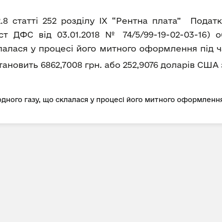
2.8 статті 252 розділу IX “Рентна плата” Пода
т ДФС від 03.01.2018 № 74/5/99-19-02-03-16) 
лалася у процесі його митного оформлення під ч
а становить 6862,7008 грн. або 252,9076 доларів США 
дного газу, що склалася у процесі його митного оформлення