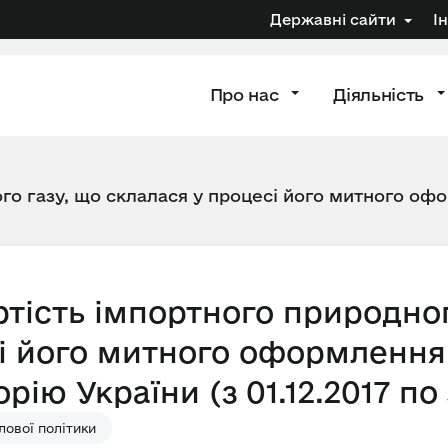
Державні сайти
І
Про нас
Діяльність
го газу, що склалася у процесі його митного офо
тість імпортного природног
і його митного оформлення 
ію України (з 01.12.2017 по 3
ової політики