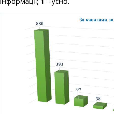
інформації;
1
– усно.