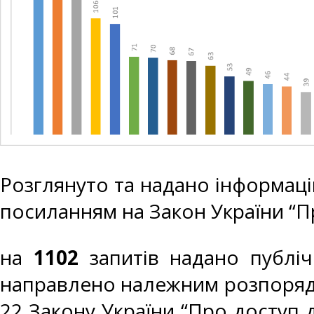
Розглянуто та надано інформац
посиланням на Закон України “Про
на
1102
запитів надано публі
направлено належним розпорядни
22 Закону України “Про доступ 