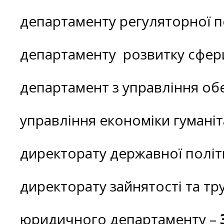
департаменту регуляторної п
департаменту розвитку сфери
департамент з управління об
управління економіки гуманіта
директорату державної політи
директорату зайнятості та тру
юридичного департаменту –