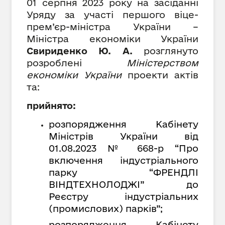
01 серпня 2023 року на засіданні
Уряду за участі
першого віце-
прем’єр-міністра України –
Міністра економіки України
Свириденко Ю. А.
розглянуто
розроблені
Міністерством
економіки України
проекти актів
та:
прийнято:
розпорядження Кабінету
Міністрів України від
01.08.2023 № 668-р “Про
включення індустріального
парку “ФРЕНДЛІ
ВІНДТЕХНОЛОДЖІ” до
Реєстру індустріальних
(промислових) парків”;
розпорядження Кабінету