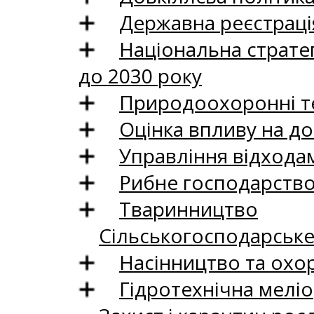
Державна реєстрація
Національна стратег
до 2030 року
Природоохоронні те
Оцінка впливу на до
Управління відхода
Рибне господарств
Тваринництво
Сільськогосподарськ
Насінництво та охо
Гідротехнічна меліо