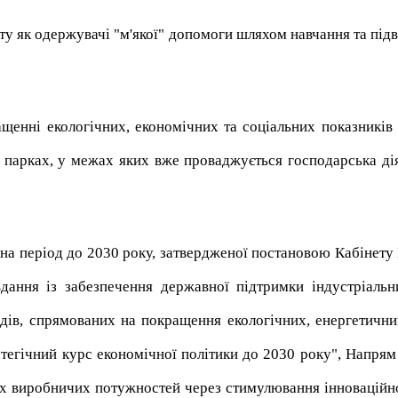
кту як одержувачі "м'якої" допомоги шляхом навчання та підв
ащенні екологічних, економічних та соціальних показників
 парках, у межах яких вже проваджується господарська дія
 на період до 2030 року, затвердженої постановою Кабінету 
вдання із забезпечення державної підтримки індустріальн
дів, спрямованих на покращення екологічних, енергетични
тегічний курс економічної політики до 2030 року", Напрям
их виробничих потужностей через стимулювання інноваційної 