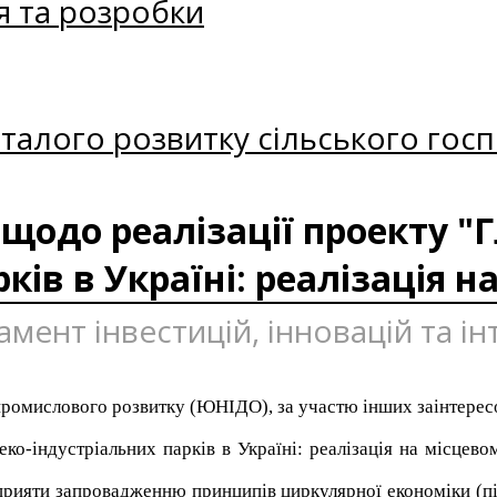
я та розробки
талого розвитку сільського госп
щодо реалізації проекту "
ків в Україні: реалізація н
амент інвестицій, інновацій та ін
промислового розвитку (ЮНІДО), за участю інших заінтерес
ко-індустріальних парків в Україні: реалізація на місцево
 сприяти запровадженню принципів циркулярної економіки (