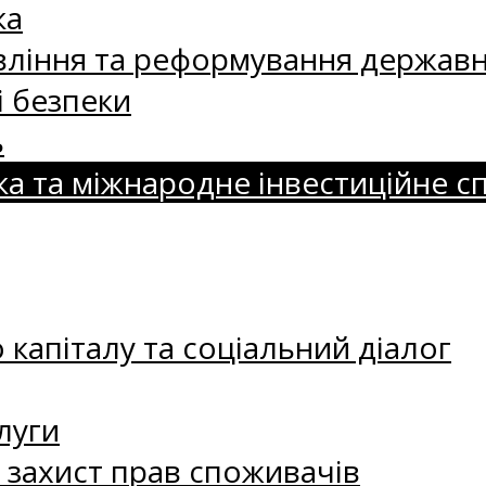
ка
ління та реформування державн
і безпеки
ь
ка та міжнародне інвестиційне с
капіталу та соціальний діалог
луги
а захист прав споживачів