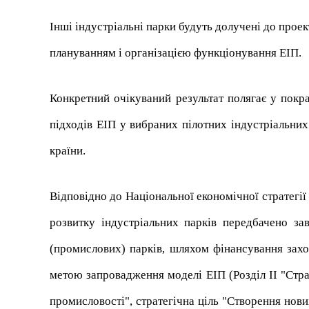
Інші індустріальні парки будуть долучені до прое
плануванням і організацією функціонування ЕІП.
Конкретний очікуваний результат полягає у покр
підходів ЕІП у вибраних пілотних індустріальних
країни.
Відповідно до Національної економічної стратегії
розвитку індустріальних парків передбачено за
(промислових) парків, шляхом фінансування захо
метою запровадження моделі ЕІП (Розділ ІІ "Стра
промисловості", стратегічна ціль "Створення нов