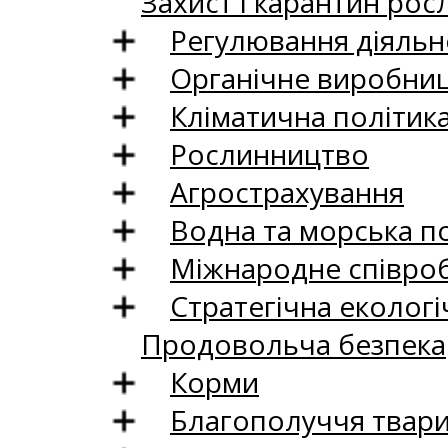
Захист і карантин рос
Регулювання діяльно
Органічне виробни
Кліматична політик
Рослинництво
Агрострахування
Водна та морська п
Міжнародне співро
Стратегічна екологі
Продовольча безпека
Корми
Благополуччя твар