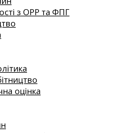
лин
сті з ОРР та ФПГ
цтво
а
олітика
бітництво
чна оцінка
ин