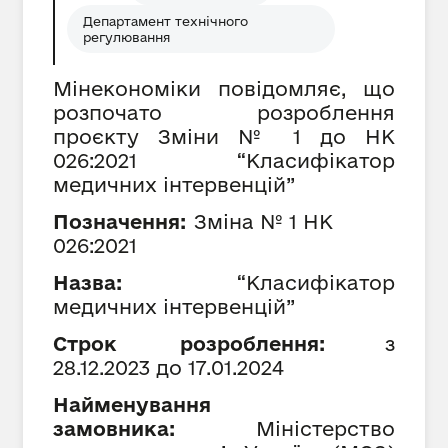
Департамент технічного
регулювання
Мінекономіки повідомляє, що
розпочато розроблення
проєкту Зміни № 1 до НК
026:2021 “Класифікатор
медичних інтервенцій”
Позначення:
Зміна №
1
НК
026:2021
Назва:
“Класифікатор
медичних інтервенцій”
Строк розроблення:
з
28
.12.202
3
до
17
.01.202
4
Найменування
замовника:
Міністерство