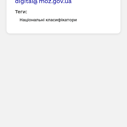
digital@
moz.gov.ua
Теги:
Національні класифікатори