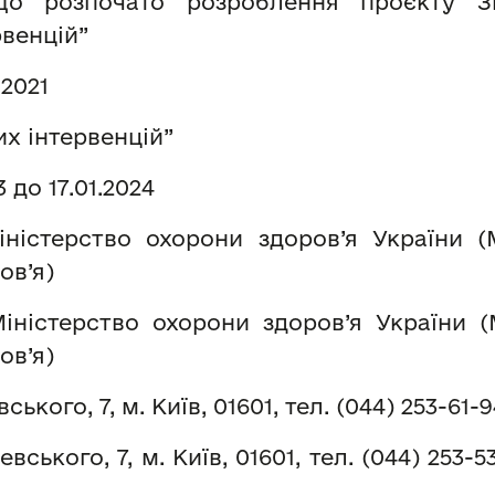
 що розпочато розроблення проєкту
венцій”
2021
х інтервенцій”
3
до
17
.01.202
4
ністерство охорони здоров
’я України (
ров
’я)
іністерство охорони здоров
’я України 
ров
’я)
ського, 7, м. Київ, 01601, тел. (044) 253-61-
вського, 7, м. Київ, 01601, тел. (044) 253-5