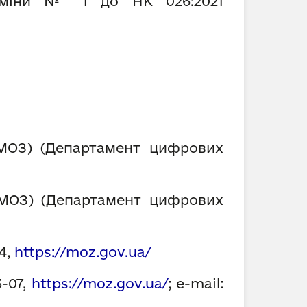
 Зміни № 1 до НК 026:2021
МОЗ)
(
Департамент цифрових
(МОЗ)
(
Департамент цифрових
94,
https://moz.gov.ua/
3-07,
https://moz.gov.ua/
;
e-mail: