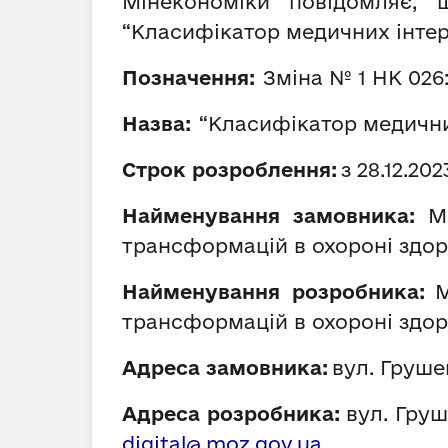
Мінекономіки повідомляє,
“Класифікатор медичних інтер
Позначення:
Зміна №
1
НК 026:
Назва:
“Класифікатор медични
Строк розроблення:
з
28
.12.202
Найменування замовника:
Мі
трансформацій в охороні здо
Найменування розробника:
М
трансформацій в охороні здо
Адреса замовника:
вул. Грушев
Адреса розробника:
вул. Груше
digital@
moz.gov.ua