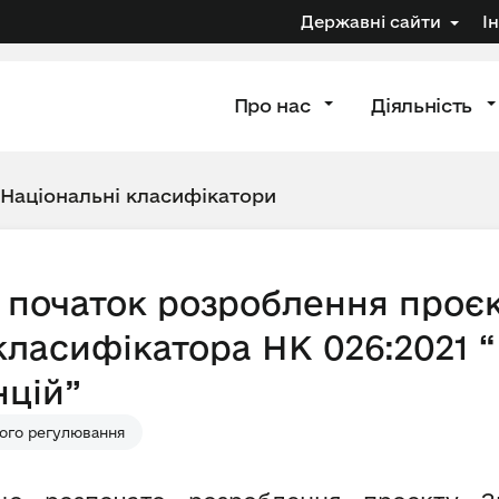
Державні сайти
І
Про нас
Діяльність
Національні класифікатори
 початок розроблення проєк
класифікатора НК 026:2021 
нцій”
ого регулювання