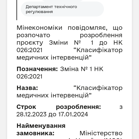
Департамент технічного
регулювання
Мінекономіки повідомляє, що
розпочато розроблення
проєкту Зміни № 1 до НК
026:2021 “Класифікатор
медичних інтервенцій”
Позначення:
Зміна №
1
НК
026:2021
Назва:
“Класифікатор
медичних інтервенцій”
Строк розроблення:
з
28
.12.202
3
до
17
.01.202
4
Найменування
замовника:
Міністерство