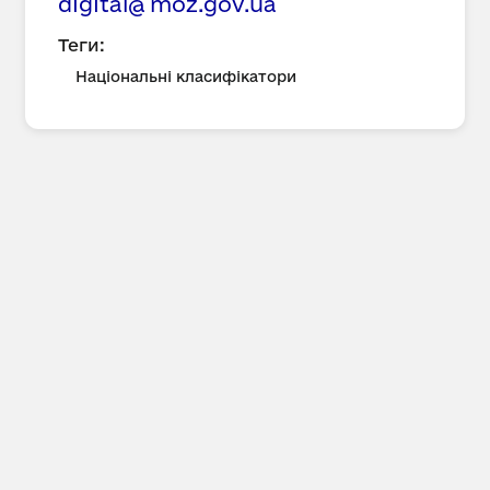
digital@
moz.gov.ua
Теги:
Національні класифікатори