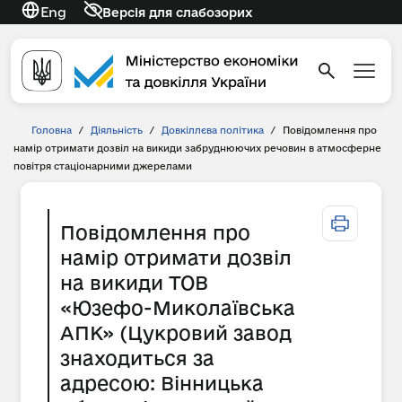
Eng
Версія для слабозорих
Головна
/
Діяльність
/
Довкіллєва політика
/
Повідомлення про
намір отримати дозвіл на викиди забруднюючих речовин в атмосферне
повітря стаціонарними джерелами
Повідомлення про
намір отримати дозвіл
на викиди ТОВ
«Юзефо-Миколаївська
АПК» (Цукровий завод
знаходиться за
адресою: Вінницька