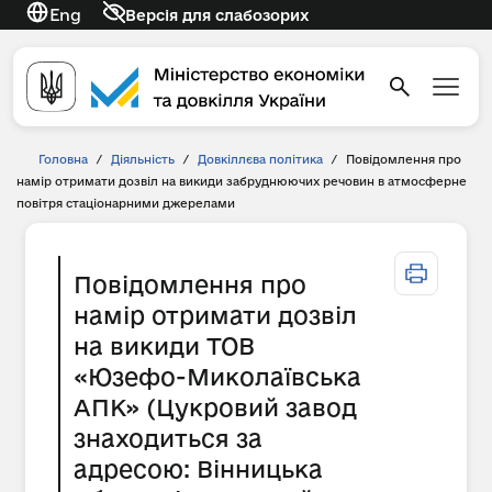
Eng
Версія для слабозорих
Головна
/
Діяльність
/
Довкіллєва політика
/
Повідомлення про
намір отримати дозвіл на викиди забруднюючих речовин в атмосферне
повітря стаціонарними джерелами
Повідомлення про
намір отримати дозвіл
на викиди ТОВ
«Юзефо-Миколаївська
АПК» (Цукровий завод
знаходиться за
адресою: Вінницька