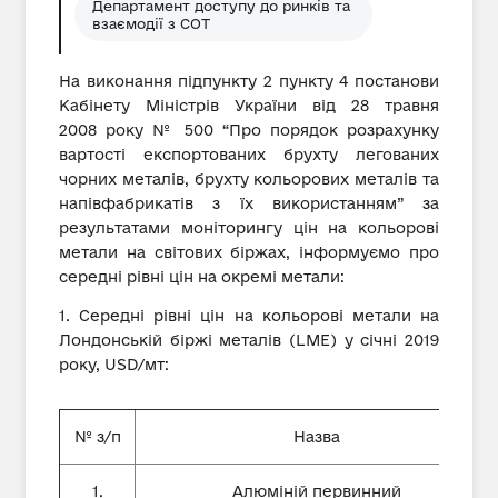
Департамент доступу до ринків та
взаємодії з СОТ
На виконання підпункту 2 пункту 4 постанови
Кабінету Міністрів України від 28 травня
2008 року № 500 “Про порядок розрахунку
вартості експортованих брухту легованих
чорних металів, брухту кольорових металів та
напівфабрикатів з їх використанням” за
результатами моніторингу цін на кольорові
метали на світових біржах, інформуємо про
середні рівні цін на окремі метали:
1. Середні рівні цін на кольорові метали на
Лондонській біржі металів (LME) у січні 2019
року, USD/мт:
№ з/п
Назва
1.
Алюміній первинний