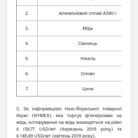
2.
Алюмінієвий сплав А380.1
3.
Мідь
4.
Свинець
5.
Нікель
6.
Олово
7.
Цинк
2. За інформацією Нью-Йоркської товарної
біржі (NYMEX), яка торгує ф’ючерсами на
мідь, котирування на мідь знаходяться на рівні
6 138,77 USD/мт (березень 2019 року) та
6 148,69 USD/мт (квітень 2019 року).