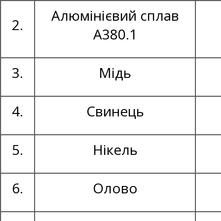
Алюмінієвий сплав
2.
А380.1
3.
Мідь
4.
Свинець
5.
Нікель
6.
Олово