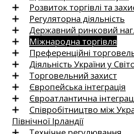
Розвиток торгівлі та зах
Регуляторна діяльність
Державний ринковий нагл
Міжнародна торгівля
Преференційні торговель
Діяльність України у Світо
Торговельний захист
Європейська інтеграція
Євроатлантична інтеграц
Співробітництво між Укр
Північної Ірландії
Технічне регулювання