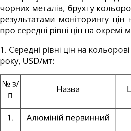
чорних металів, брухту кольоро
результатами моніторингу цін 
про середні рівні цін на окремі 
1. Середні рівні цін на кольоров
року, USD/мт:
№ з/
Назва
Ц
п
1.
Алюміній первинний