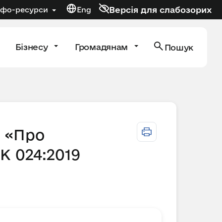
Версія для слабозорих
нфо-ресурси
Eng
Бізнесу
Громадянам
Пошук
9 «Про
К 024:2019