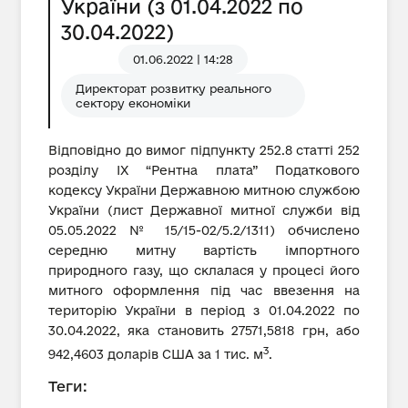
України (з 01.04.2022 по
30.04.2022)
01.06.2022 | 14:28
Директорат розвитку реального
сектору економіки
Відповідно до вимог підпункту 252.8 статті 252
розділу IX “Рентна плата” Податкового
кодексу України Державною митною службою
України (лист Державної митної служби від
05.05.2022 № 15/15-02/5.2/1311) обчислено
середню митну вартість імпортного
природного газу, що склалася у процесі його
митного оформлення під час ввезення на
територію України в період з 01.04.2022 по
30.04.2022, яка становить 27571,5818 грн, або
3
942,4603 доларів США за 1 тис. м
.
Теги: