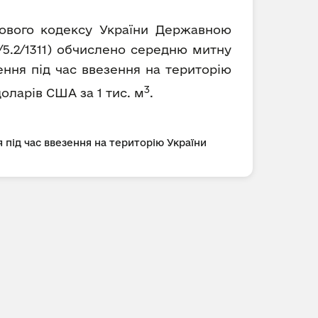
ткового кодексу України Державною
/5.2/1311) обчислено середню митну
ення під час ввезення на територію
3
 доларів США за 1 тис. м
.
 під час ввезення на територію України