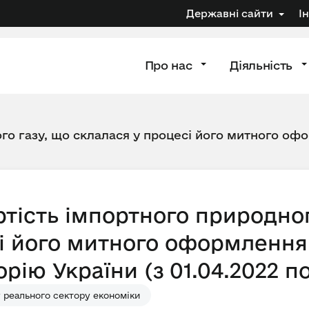
Державні сайти
І
Про нас
Діяльність
го газу, що склалася у процесі його митного офо
тість імпортного природног
і його митного оформлення 
рію України (з 01.04.2022 по
 реального сектору економіки