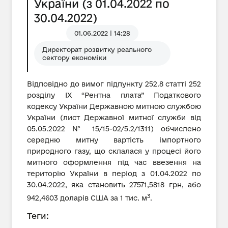
України (з 01.04.2022 по
30.04.2022)
01.06.2022 | 14:28
Директорат розвитку реального
сектору економіки
Відповідно до вимог підпункту 252.8 статті 252
розділу IX “Рентна плата” Податкового
кодексу України Державною митною службою
України (лист Державної митної служби від
05.05.2022 № 15/15-02/5.2/1311) обчислено
середню митну вартість імпортного
природного газу, що склалася у процесі його
митного оформлення під час ввезення на
територію України в період з 01.04.2022 по
30.04.2022, яка становить 27571,5818 грн, або
3
942,4603 доларів США за 1 тис. м
.
Теги: