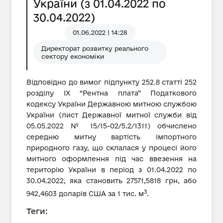
України (з 01.04.2022 по
30.04.2022)
01.06.2022 | 14:28
Директорат розвитку реального
сектору економіки
Відповідно до вимог підпункту 252.8 статті 252
розділу IX “Рентна плата” Податкового
кодексу України Державною митною службою
України (лист Державної митної служби від
05.05.2022 № 15/15-02/5.2/1311) обчислено
середню митну вартість імпортного
природного газу, що склалася у процесі його
митного оформлення під час ввезення на
територію України в період з 01.04.2022 по
30.04.2022, яка становить 27571,5818 грн, або
3
942,4603 доларів США за 1 тис. м
.
Теги: