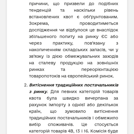
причини, що призвели до подібних
тенденцій та наскільки рівень
встановлених квот є обґрунтованим.
Зокрема, проводитиметься
дослідження чи відбулося це внаслідок
збільшеного попиту на ринку ЄС або
через практику, пов’язану з
накопиченням складських запасів, чи у
зв’язку із дією обмежувальних заходів
на сталеву продукцію на зовнішніх
ринках та переорієнтацією
товаропотоків на європейський ринок.
Витіснення традиційних постачальників
з ринку
. Для певних категорій товарів
квота була швидко вичерпана за
рахунок імпорту з однієї або декількох
країн, що зумовило витіснення
традиційних постачальників і обмежило
вибір споживачів. Це стосується
категорій товарів 4B, 13 і 16. Комісія буде