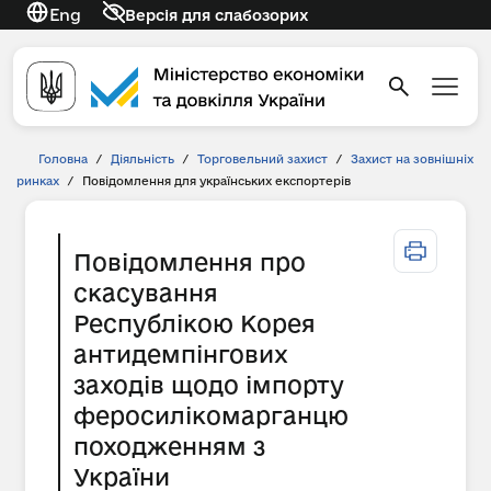
Eng
Версія для слабозорих
Головна
/
Діяльність
/
Торговельний захист
/
Захист на зовнішніх
ринках
/
Повідомлення для українських експортерів
Повідомлення про
скасування
Республікою Корея
антидемпінгових
заходів щодо імпорту
феросилікомарганцю
походженням з
України