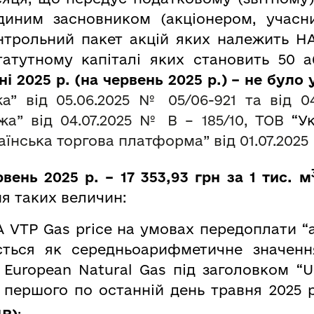
єдиним засновником (акціонером, учас
онтрольний пакет акцій яких належить НА
атутному капіталі яких становить 50 аб
ні 2025 р. (на червень 2025 р.) – не бул
жа” від 05.06.2025 № 05/06-921 та від 
ржа
”
від 04.07.2025 № В – 185/10, ТОВ
“Ук
аїнська торгова платформа
”
від 01.07.2025
вень 2025 р. – 17 353,93 грн за 1 тис. м
я таких величин:
 VTP Gas price на умовах передоплати “
ється як cередньоарифметичне значення
 European Natural Gas під заголовком “U
 з першого по останній день травня 2025 