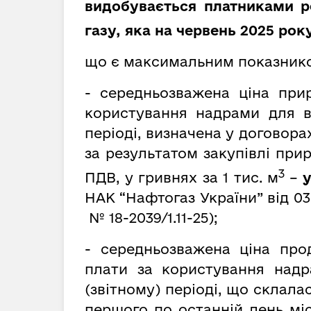
видобувається платниками р
газу, яка на червень 2025 рок
що є максимальним показник
- середньозважена ціна при
користування надрами для в
періоді, визначена у договора
за результатом закупівлі при
3
ПДВ, у гривнях за
1 тис. м
–
у
НАК “Нафтогаз України” від 03.06
№ 18-2039/1.11-25);
- середньозважена ціна про
плати за користування надр
(звітному) періоді, що склала
першого по останній день мі