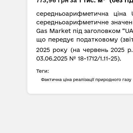
773,96 грн
за
1 тис. м
(без ПД
середньоарифметична ціна 
середньоарифметичне значення
Gas Market під заголовком “UA
що передує податковому (зві
2025 року (на червень 2025 р
03.06.2025 № 18-1712/1.11-25).
Теги:
Фактична ціна реалізації природного газу