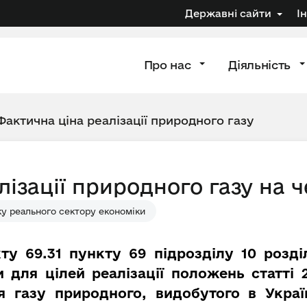
Державні сайти
І
Про нас
Діяльність
Фактична ціна реалізації природного газу
лізації природного газу на 
у реального сектору економіки
ту 69.31 пункту 69 підрозділу 10 розд
 для цілей реалізації положень статті
ля газу природного, видобутого в Украї