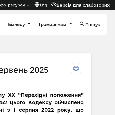
Версія для слабозорих
нфо-ресурси
Eng
Бізнесу
Громадянам
Пошук
червень 2025
ілу XX “Перехідні положення”
 252 цього Кодексу обчислено
ні з 1 серпня 2022 року, що