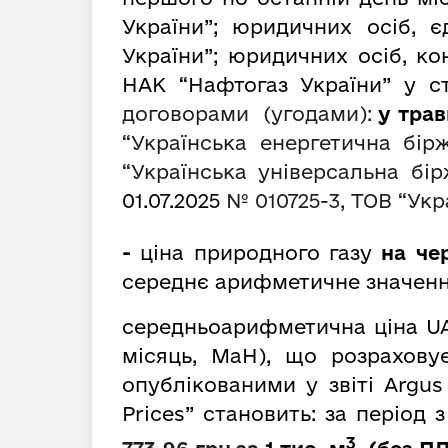
України”; юридичних осіб, 
України”; юридичних осіб, к
НАК “Нафтогаз України” у ст
договорами (угодами):
у трав
“Українська енергетична бір
“
Українська універсальна бі
01.07.2025
№ 010725-3, ТОВ
“
Укр
-
ціна природного газу
на чер
середнє арифметичне значенн
середньоарифметична ціна UA
місяць, MaH), що розрахову
опублікованими у звіті Argus
Prices” становить: за період
3