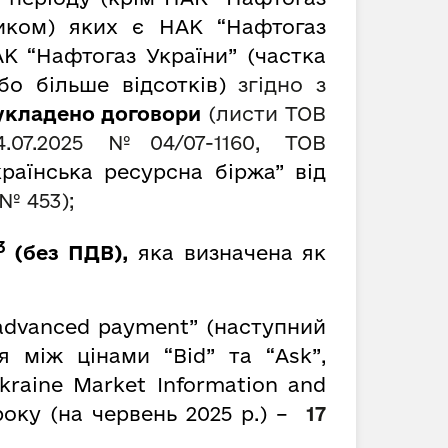
ником) яких є НАК “Нафтогаз
К “Нафтогаз України” (частка
о більше відсотків)
згідно з
о укладено договори
(листи ТОВ
04.07.2025 № 04/07-1160, ТОВ
раїнська ресурсна біржа” від
 № 453);
3
(без ПДВ),
яка визначена як
advanced payment” (наступний
 між цінами “Bid” та “Ask”,
kraine Market Information and
року (на червень 2025 р.) –
17