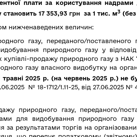
ентної плати за користування надрами
3
у становить 17 353,93
грн
за 1 тис. м
(
без
ом нижченаведених величин:
родного газу, переданого/поставленого 
идобування природного газу у відповід
х купівлі-продажу природного газу з НАК 
родного газу власного видобутку на орга
 травні 2025 р. (на червень 2025 р.) не
.2025 № 18-1712/1.11-25, від 27.06.2025 № 42
дажу природного газу, переданого/пост
ами для видобування природного газу
ся за результатами торгів на організовани
сяця, що передує податковому (звітному)