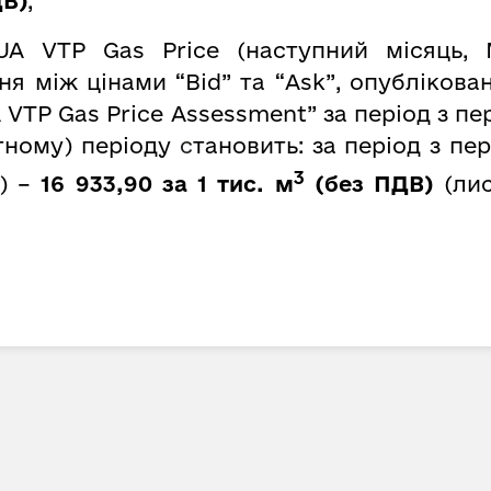
В)
;
UA VTP Gas Price (наступний місяць, 
 між цінами “Bid” та “Ask”, опубліковани
 VTP Gas Price Assessment” за період з пе
тному) періоду
с
тановить: за період з пе
3
.) –
16 933,90 за 1 тис. м
(без ПДВ)
(лис