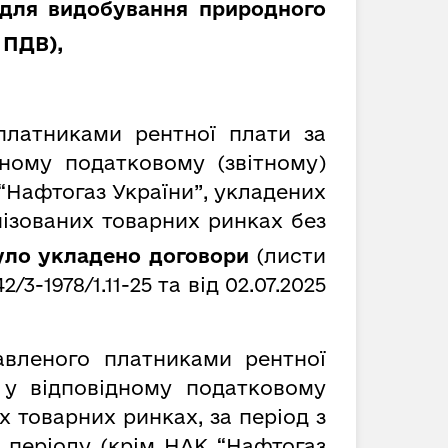
 для видобування природного
 ПДВ
)
,
платниками рентної плати за
ному податковому (звітному)
“Нафтогаз України”,
укладених
нізованих товарних ринках без
 було укладено договори
(листи
/3-1978/1.11-25 та від 02.07.2025
авленого платниками рентної
 у відповідному податковому
х товарних ринках, за період з
 періоду (крім НАК “Нафтогаз