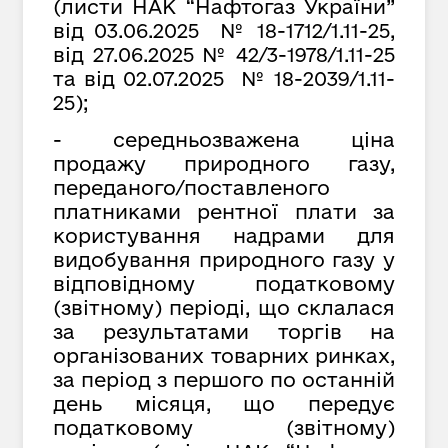
(листи НАК “Нафтогаз України”
від 03.06.2025 № 18-1712/1.11-25,
від 27.06.2025 № 42/3-1978/1.11-25
та від 02.07.2025 № 18-2039/1.11-
25);
- середньозважена ціна
продажу природного газу,
переданого/поставленого
платниками рентної плати за
користування надрами для
видобування природного газу у
відповідному податковому
(звітному) періоді, що склалася
за результатами торгів на
організованих товарних ринках,
за період з першого по останній
день місяця, що передує
податковому (звітному)