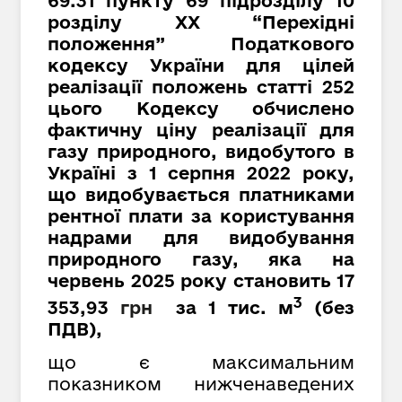
69.31 пункту 69 підрозділу 10
розділу XX “Перехідні
положення” Податкового
кодексу України для цілей
реалізації положень статті 252
цього Кодексу обчислено
фактичну ціну реалізації для
газу природного, видобутого в
Україні з 1 серпня 2022 року,
що видобувається платниками
рентної плати за користування
надрами для видобування
природного газу, яка на
червень 2025 року становить 17
3
353,93
грн
за 1 тис. м
(
без
ПДВ
)
,
що є максимальним
показником нижченаведених