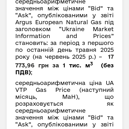
cередньоарифметичне
значення між цінами “Bid” та
“Ask”, опублікованими у звіті
Argus European Natural Gas під
заголовком “Ukraine Market
Information and Prices”
становить: за період з першого
по останній день травня 2025
року (на червень 2025 р.) –
17
3
773,96 грн
за
1 тис. м
(без
ПДВ)
;
середньоарифметична ціна UA
VTP Gas Price (наступний
місяць, MaH), що
розраховується як
середньоарифметичне
значення між цінами “Bid” та
“Ask”, опублікованими у звіті