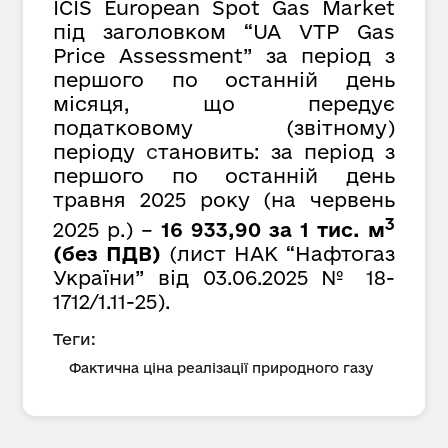
ICIS European Spot Gas Market
під заголовком “UA VTP Gas
Price Assessment” за період з
першого по останній день
місяця, що передує
податковому (звітному)
періоду
с
тановить: за період з
першого по останній день
травня 2025 року (на червень
3
2025 р.) –
16 933,90 за 1 тис. м
(без ПДВ)
(лист НАК “Нафтогаз
України” від 03.06.2025 № 18-
1712/1.11-25).
Теги:
Фактична ціна реалізації природного газу