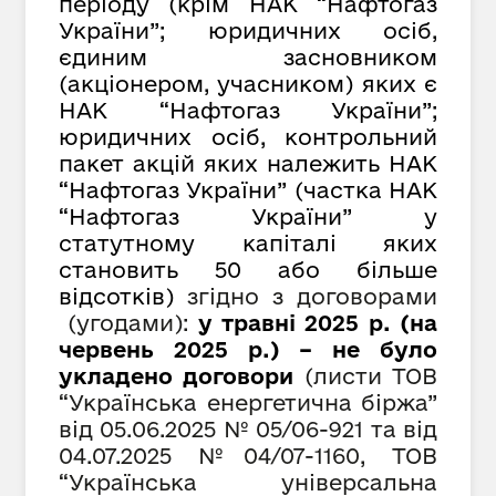
періоду (крім НАК “Нафтогаз
України”; юридичних осіб,
єдиним засновником
(акціонером, учасником) яких є
НАК “Нафтогаз України”;
юридичних осіб, контрольний
пакет акцій яких належить НАК
“Нафтогаз України” (частка НАК
“Нафтогаз України” у
статутному капіталі яких
становить 50 або більше
відсотків)
згідно з договорами
(угодами):
у травні 2025 р. (на
червень 2025 р.) – не було
укладено договори
(листи ТОВ
“Українська енергетична біржа”
від 05.06.2025 № 05/06-921 та від
04.07.2025 № 04/07-1160, ТОВ
“
Українська універсальна