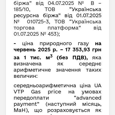
біржа
”
від 04.07.2025 № В –
185/10, ТОВ
“Українська
ресурсна біржа” від 01.07.2025
№ 010725-3, ТОВ
“
Українська
торгова платформа
”
від
01.07.2025 № 453);
-
ціна природного газу
на
червень 2025 р. – 17 353,93 грн
3
за 1 тис. м
(без ПДВ),
яка
визначена як середнє
арифметичне значення таких
величин:
середньоарифметична ціна UA
VTP Gas price на умовах
передоплати “advanced
payment” (наступний місяць,
MaH), що розраховується як