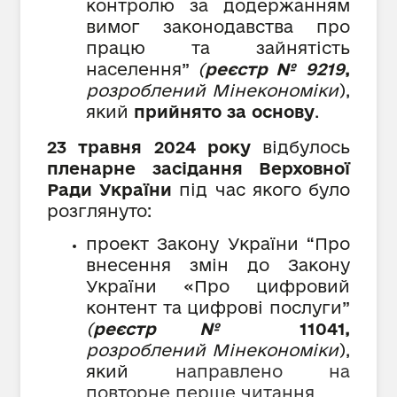
контролю за додержанням
вимог законодавства про
працю та зайнятість
населення
”
(
реєстр № 9219
,
розроблений Мінекономіки
),
який
прийнято за основу
.
23 травня 2024 року
відбулось
пленарне засідання Верховної
Ради України
під час якого було
розглянуто:
проект Закону України
“
Про
внесення змін до Закону
України «Про цифровий
контент та цифрові послуги
”
(
реєстр №
11041,
розроблений Мінекономіки
),
який
направлено на
повторне перше читання