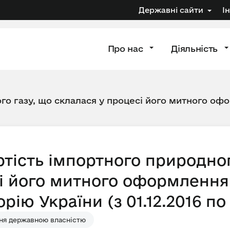
Державні сайти
І
Про нас
Діяльність
го газу, що склалася у процесі його митного офо
тість імпортного природног
і його митного оформлення 
ію України (з 01.12.2016 по 
ня державною власністю