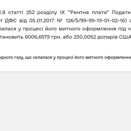
2.8 статті 252 розділу IX “Рентна плата” Пода
 ДФС від 05.01.2017 № 126/5/99-99-19-01-02-16)
лалася у процесі його митного оформлення під ч
а становить 6006,6579 грн. або 230,0052 доларів США 
дного газу, що склалася у процесі його митного оформлення