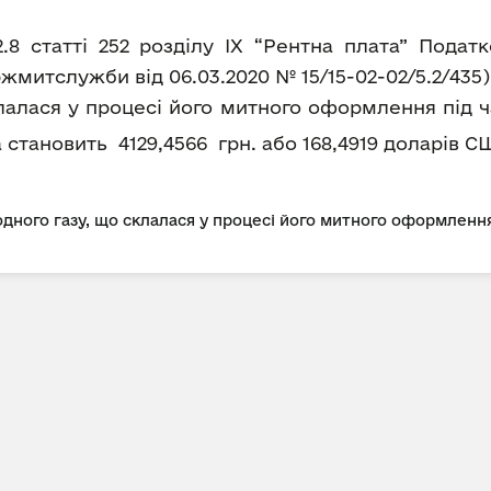
2.8 статті 252 розділу IX “Рентна плата” Пода
митслужби від 06.03.2020 № 15/15-02-02/5.2/435
лалася у процесі його митного оформлення під ч
ка становить 4129,4566 грн. або 168,4919 доларів СШ
дного газу, що склалася у процесі його митного оформлення