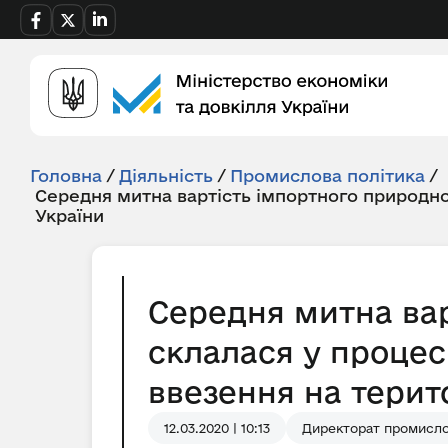
Головна
/
Діяльність
/
Промислова політика
/
Середня митна вартість імпортного природно
України
Середня митна вар
склалася у процес
ввезення на терито
12.03.2020 | 10:13
Директорат промислов