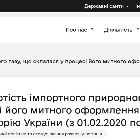
Державні сайти
І
Про нас
Діяльність
го газу, що склалася у процесі його митного офо
тість імпортного природног
і його митного оформлення 
рію України (з 01.02.2020 по
ої політики та стимулювання розвитку регіонів