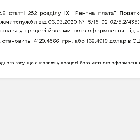
2.8 статті 252 розділу IX “Рентна плата” Пода
митслужби від 06.03.2020 № 15/15-02-02/5.2/435
лалася у процесі його митного оформлення під ч
ка становить 4129,4566 грн. або 168,4919 доларів СШ
дного газу, що склалася у процесі його митного оформлення