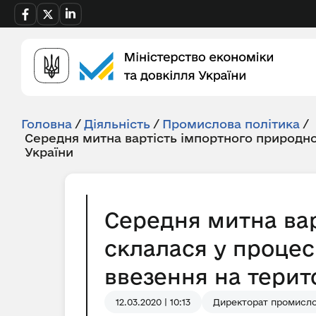
Головна
/
Діяльність
/
Промислова політика
/
Середня митна вартість імпортного природно
України
Середня митна вар
склалася у процес
ввезення на терито
12.03.2020 | 10:13
Директорат промислов