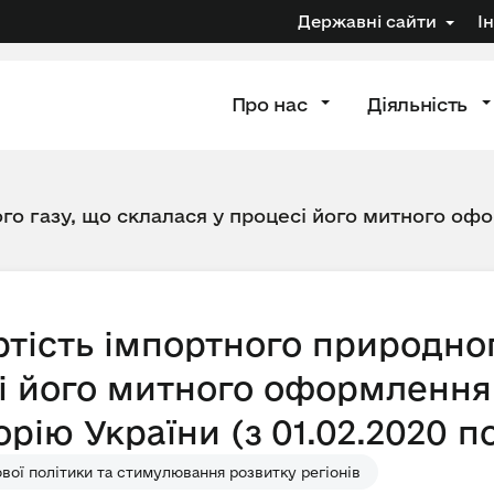
Державні сайти
І
Про нас
Діяльність
го газу, що склалася у процесі його митного офо
тість імпортного природног
і його митного оформлення 
рію України (з 01.02.2020 по
ої політики та стимулювання розвитку регіонів