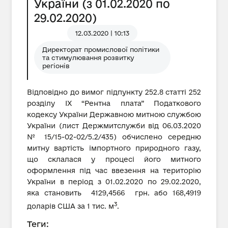
України (з 01.02.2020 по
29.02.2020)
12.03.2020 | 10:13
Директорат промислової політики
та стимулювання розвитку
регіонів
Відповідно до вимог підпункту 252.8 статті 252
розділу IX “Рентна плата” Податкового
кодексу України Державною митною службою
України (лист Держмитслужби від 06.03.2020
№ 15/15-02-02/5.2/435) обчислено середню
митну вартість імпортного природного газу,
що склалася у процесі його митного
оформлення під час ввезення на територію
України в період з 01.02.2020 по 29.02.2020,
яка становить 4129,4566 грн. або 168,4919
3
доларів США за 1 тис. м
.
Теги: