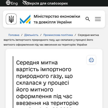
Eng
Версія для слабозорих
Головна
/
Діяльність
/
Промислова політика
/
Середня митна
вартість імпортного природного газу, що склалася у процесі його
митного оформлення під час ввезення на територію України
Середня митна
вартість імпортного
природного газу, що
склалася у процесі
його митного
оформлення під час
ввезення на територію