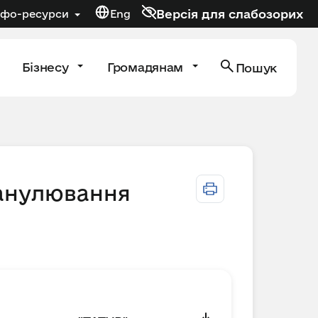
Версія для слабозорих
нфо-ресурси
Eng
Бізнесу
Громадянам
Пошук
 анулювання