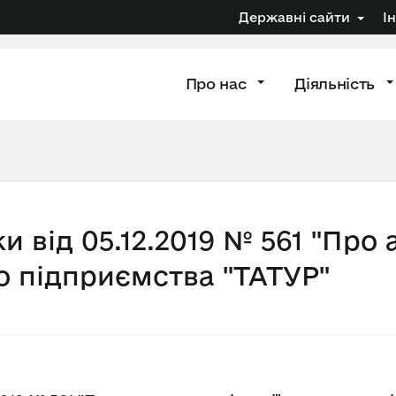
Державні сайти
І
Про нас
Діяльність
и від 05.12.2019 № 561 "Про
го підприємства "ТАТУР"