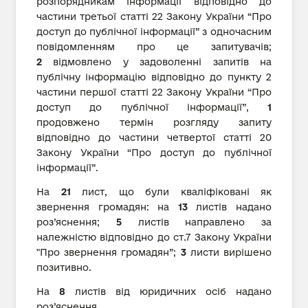
розпорядникам інформації відповідно до
частини третьої статті 22 Закону України “Про
доступ до публічної інформації” з одночасним
повідомленням про це запитувачів;
2
відмовлено у задоволенні запитів на
публічну інформацію відповідно до пункту 2
частини першої статті 22 Закону України “Про
доступ до публічної інформації”,
1
продовжено термін розгляду запиту
відповідно до частини четвертої статті 20
Закону України “Про доступ до публічної
інформації”.
На
21
лист, що були кваліфіковані як
звернення громадян: на
13
листів надано
роз’яснення;
5
листів направлено за
належністю відповідно до ст.7 Закону України
"Про звернення громадян”;
3
листи вирішено
позитивно.
На
8
листів від юридичних осіб надано
роз’яснення.