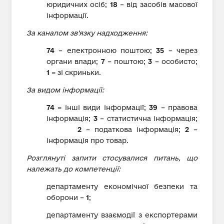
юридичних осіб;
18
– від засобів масової
інформації.
За каналом зв’язку надходження:
74
– електронною поштою;
35
– через
органи влади;
7
– поштою;
3
– особисто;
1 –
зі скриньки.
За видом інформації:
74 –
інші види інформації;
39
– правова
інформація;
3
– статистична інформація;
2
– податкова інформація;
2
–
інформація про товар.
Розглянуті запити стосувалися питань, що
належать до компетенції:
департаменту економічної безпеки та
оборони –
1
;
департаменту взаємодії з експортерами