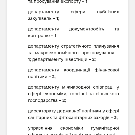
та просування експорту –
1
;
департаменту сфери публічних
закупівель –
1
;
департаменту документообігу та
контролю –
1
;
департаменту стратегічного планування
та макроекономічного прогнозування –
1
; департаменту інвестицій –
2
;
департаменту координації фінансової
політики –
2
;
департаменту міжнародної співпраці у
сфері економіки, торгівлі та сільського
господарства –
2
;
директорату державної політики у сфері
санітарних та фітосанітарних заходів –
3
;
управління економіки гуманітарної
сфери та реалізації політики зайнятості –