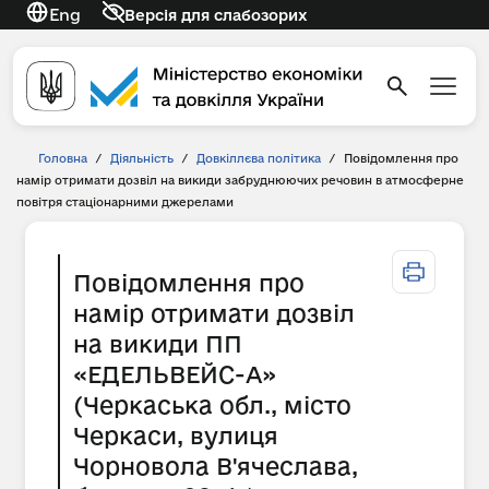
Eng
Версія для слабозорих
Головна
/
Діяльність
/
Довкіллєва політика
/
Повідомлення про
намір отримати дозвіл на викиди забруднюючих речовин в атмосферне
повітря стаціонарними джерелами
Повідомлення про
намір отримати дозвіл
на викиди ПП
«ЕДЕЛЬВЕЙС-А»
(Черкаська обл., місто
Черкаси, вулиця
Чорновола В'ячеслава,