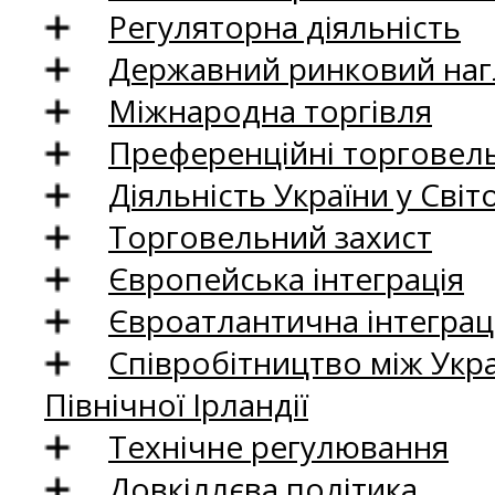
Регуляторна діяльність
Державний ринковий нагл
Міжнародна торгівля
Преференційні торговель
Діяльність України у Світо
Торговельний захист
Європейська інтеграція
Євроатлантична інтеграц
Співробітництво між Укр
Північної Ірландії
Технічне регулювання
Довкіллєва політика