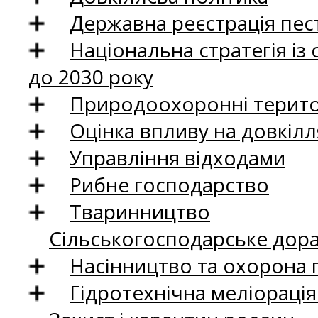
Державна реєстрація пест
Національна стратегія із
до 2030 року
Природоохоронні територ
Оцінка впливу на довкілл
Управління відходами
Рибне господарство
Тваринництво
Сільськогосподарське дор
Насінництво та охорона 
Гідротехнічна меліораці