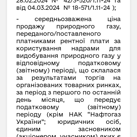
28.02.2024 № 42/3-520/1.11-24 та
від 04.03.2024 № 18-571/1.11-24 );
- середньозважена ціна
продажу природного газу,
переданого/поставленого
платниками рентної плати за
користування надрами для
видобування природного газу у
відповідному податковому
(звітному) періоді, що склалася
за результатами торгів на
організованих товарних ринках,
за період з першого по останній
день місяця, що передує
податковому (звітному)
періоду (крім НАК “Нафтогаз
України”; юридичних осіб,
єдиним засновником
(акціонером, учасником) яких є