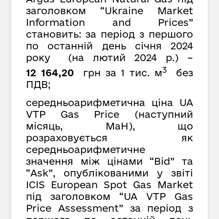
заголовком “Ukraine Market
Information and Prices”
становить: за період з першого
по останній день січня 2024
року (на лютий 2024 р.) –
3
12 164,20
грн за 1 тис. м
без
ПДВ;
середньоарифметична ціна UA
VTP Gas Price (наступний
місяць, MaH), що
розраховується як
середньоарифметичне
значення між цінами “Bid” та
“Ask”, опублікованими у звіті
ICIS European Spot Gas Market
під заголовком “UA VTP Gas
Price Assessment” за період з