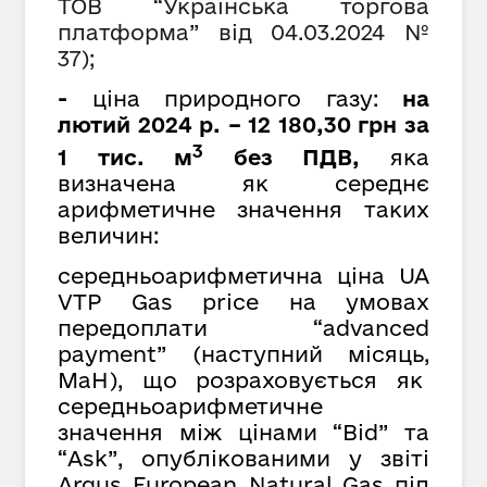
ТОВ
“
Українська торгова
платформа
”
від 04.03.2024 №
37);
-
ціна природного газу:
на
лютий 2024 р. – 12 180,30 грн за
3
1 тис. м
без ПДВ,
яка
визначена як середнє
арифметичне значення таких
величин:
середньоарифметична ціна UA
VTP Gas price на умовах
передоплати “advanced
payment” (наступний місяць,
MaH), що розраховується як
cередньоарифметичне
значення між цінами “Bid” та
“Ask”, опублікованими у звіті
Argus European Natural Gas під