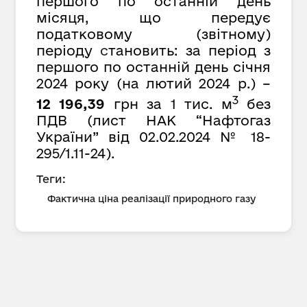
першого по останній день
місяця, що передує
податковому (звітному)
періоду
с
тановить: за період з
першого по останній день січня
2024 року (на лютий 2024 р.) –
3
12 196,39
грн за 1 тис. м
без
ПДВ (лист НАК “Нафтогаз
України” від 02.02.2024 № 18-
295/1.11-24).
Теги:
Фактична ціна реалізації природного газу