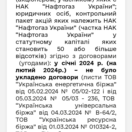
НАК “Нафтогаз України”;
юридичних осіб, контрольний
пакет акцій яких належить НАК
“Нафтогаз України” (частка НАК
“Нафтогаз України” у
статутному капіталі яких
становить 50 або більше
відсотків)
згідно з договорами
(угодами):
у січні 2024 р. (на
лютий 2024р.) – не було
укладено договори
(листи ТОВ
“Українська енергетична біржа”
від 05.02.2024 № 05/02-122 і від
05
.
03
.202
4
№
05/03 - 236, ТОВ
“Українська універсальна
біржа” від 04.03.2024 № В-64/2,
ТОВ “Українська ресурсна
біржа” від 01.03.2024 № 010324-2,