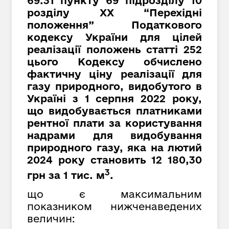
69.31 пункту 69 підрозділу 10
розділу XX “Перехідні
положення” Податкового
кодексу України для цілей
реалізації положень статті 252
цього Кодексу обчислено
фактичну ціну реалізації для
газу природного, видобутого в
Україні з 1 серпня 2022 року,
що видобувається платниками
рентної плати за користування
надрами для видобування
природного газу, яка на лютий
2024 року становить 12 180,30
3
грн за 1 тис. м
.
що є максимальним
показником нижченаведених
величин: