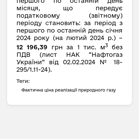
першого по останній день
місяця, що передує
податковому (звітному)
періоду
с
тановить: за період з
першого по останній день січня
2024 року (на лютий 2024 р.) –
3
12 196,39
грн за 1 тис. м
без
ПДВ (лист НАК “Нафтогаз
України” від 02.02.2024 № 18-
295/1.11-24).
Теги:
Фактична ціна реалізації природного газу