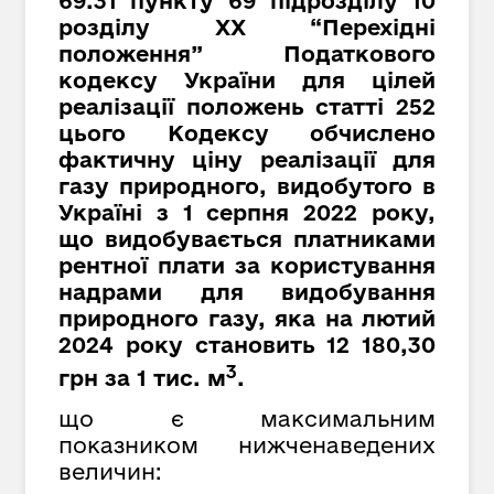
69.31 пункту 69 підрозділу 10
розділу XX “Перехідні
положення” Податкового
кодексу України для цілей
реалізації положень статті 252
цього Кодексу обчислено
фактичну ціну реалізації для
газу природного, видобутого в
Україні з 1 серпня 2022 року,
що видобувається платниками
рентної плати за користування
надрами для видобування
природного газу, яка на лютий
2024 року становить 12 180,30
3
грн за 1 тис. м
.
що є максимальним
показником нижченаведених
величин: