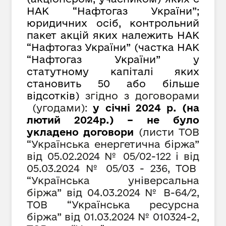
НАК “Нафтогаз України”;
юридичних осіб, контрольний
пакет акцій яких належить НАК
“Нафтогаз України” (частка НАК
“Нафтогаз України” у
статутному капіталі яких
становить 50 або більше
відсотків)
згідно з договорами
(угодами):
у січні 2024 р. (на
лютий 2024р.) – не було
укладено договори
(листи ТОВ
“Українська енергетична біржа”
від 05.02.2024 № 05/02-122 і від
05
.
03
.202
4
№
05/03 - 236, ТОВ
“Українська універсальна
біржа” від 04.03.2024 № В-64/2,
ТОВ “Українська ресурсна
біржа” від 01.03.2024 № 010324-2,