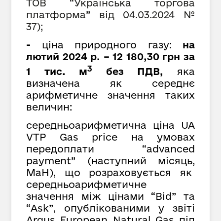
ТОВ
“
Українська торгова
платформа
”
від 04.03.2024 №
37);
-
ціна природного газу:
на
лютий 2024 р. – 12 180,30 грн за
3
1 тис. м
без ПДВ,
яка
визначена як середнє
арифметичне значення таких
величин:
середньоарифметична ціна UA
VTP Gas price на умовах
передоплати “advanced
payment” (наступний місяць,
MaH), що розраховується як
cередньоарифметичне
значення між цінами “Bid” та
“Ask”, опублікованими у звіті
Argus European Natural Gas під