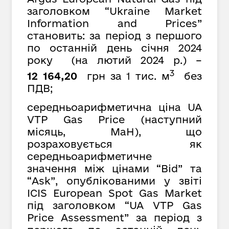
заголовком “Ukraine Market
Information and Prices”
становить: за період з першого
по останній день січня 2024
року (на лютий 2024 р.) –
3
12 164,20
грн за 1 тис. м
без
ПДВ;
середньоарифметична ціна UA
VTP Gas Price (наступний
місяць, MaH), що
розраховується як
середньоарифметичне
значення між цінами “Bid” та
“Ask”, опублікованими у звіті
ICIS European Spot Gas Market
під заголовком “UA VTP Gas
Price Assessment” за період з