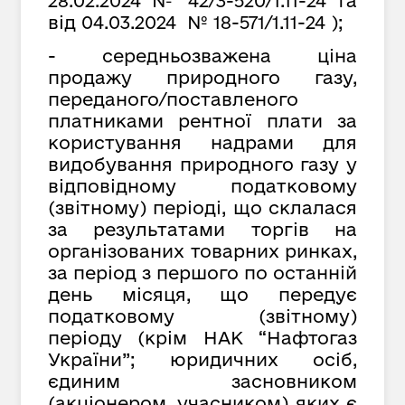
28.02.2024 № 42/3-520/1.11-24 та
від 04.03.2024 № 18-571/1.11-24 );
- середньозважена ціна
продажу природного газу,
переданого/поставленого
платниками рентної плати за
користування надрами для
видобування природного газу у
відповідному податковому
(звітному) періоді, що склалася
за результатами торгів на
організованих товарних ринках,
за період з першого по останній
день місяця, що передує
податковому (звітному)
періоду (крім НАК “Нафтогаз
України”; юридичних осіб,
єдиним засновником
(акціонером, учасником) яких є