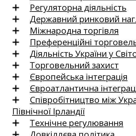
Регуляторна діяльність
Державний ринковий нагл
Міжнародна торгівля
Преференційні торговель
Діяльність України у Світо
Торговельний захист
Європейська інтеграція
Євроатлантична інтеграц
Співробітництво між Укр
Північної Ірландії
Технічне регулювання
Довкіллєва політика