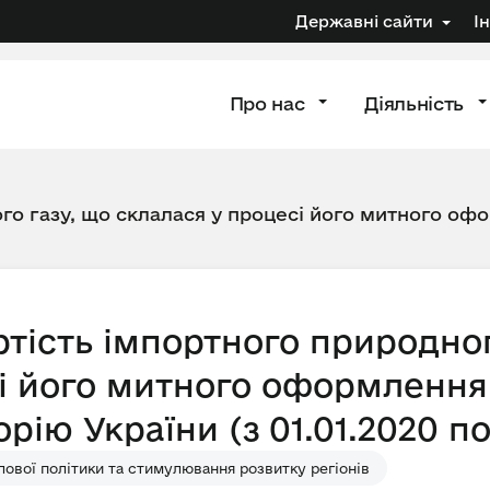
Державні сайти
І
Про нас
Діяльність
го газу, що склалася у процесі його митного офо
тість імпортного природног
і його митного оформлення 
рію України (з 01.01.2020 по 
ової політики та стимулювання розвитку регіонів