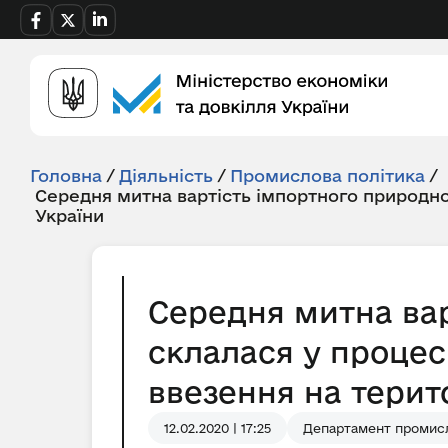
Головна
/
Діяльність
/
Промислова політика
/
Середня митна вартість імпортного природно
України
Середня митна вар
склалася у процес
ввезення на терито
12.02.2020 | 17:25
Департамент промисл