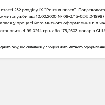
8 статті 252 розділу IX “Рентна плата” Податково
митслужби від 10.02.2020 № 08-3/15-02/5.2/1998
алася у процесі його митного оформлення під ча
а становить 4199,0244 грн. або 175,2603 доларів США
дного газу, що склалася у процесі його митного оформлення