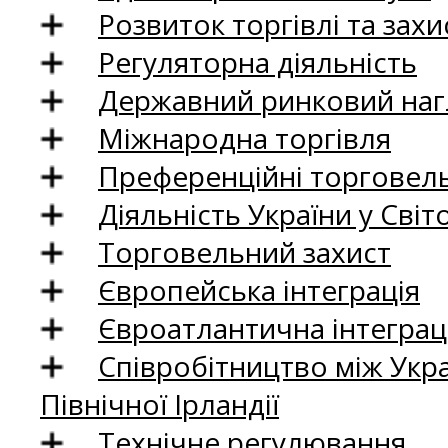
Розвиток торгівлі та зах
Регуляторна діяльність
Державний ринковий нагл
Міжнародна торгівля
Преференційні торговель
Діяльність України у Світо
Торговельний захист
Європейська інтеграція
Євроатлантична інтеграц
Співробітництво між Укр
Північної Ірландії
Технічне регулювання