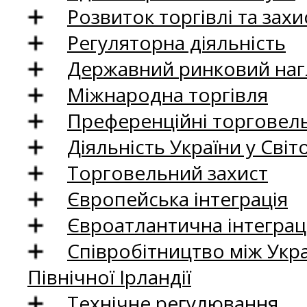
Розвиток торгівлі та зах
Регуляторна діяльність
Державний ринковий нагл
Міжнародна торгівля
Преференційні торговель
Діяльність України у Світо
Торговельний захист
Європейська інтеграція
Євроатлантична інтеграц
Співробітництво між Укр
Північної Ірландії
Технічне регулювання